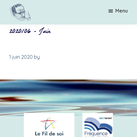
Passer
Menu
au
contenu
principal
2020/06 - Juin
Sur
Une
les
émission
traces
par
de
Jung
Catherine
1 juin 2020
by
Gras