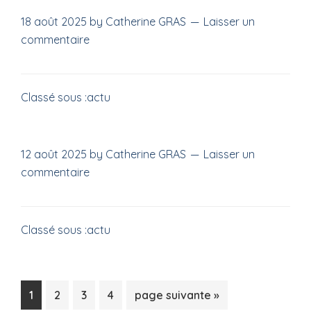
18 août 2025
by
Catherine GRAS
Laisser un
commentaire
Classé sous :
actu
12 août 2025
by
Catherine GRAS
Laisser un
commentaire
Classé sous :
actu
Page
Page
Page
Page
Aller
1
2
3
4
page suivante »