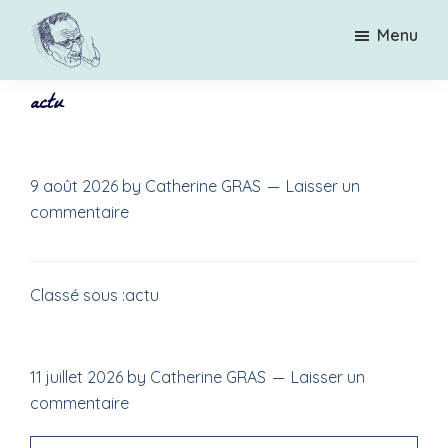
Passer
Menu
au
contenu
principal
actu
Sur
Une
les
émission
traces
par
de
Jung
Catherine
9 août 2026
by
Catherine GRAS
Laisser un
commentaire
Gras
Classé sous :
actu
11 juillet 2026
by
Catherine GRAS
Laisser un
commentaire